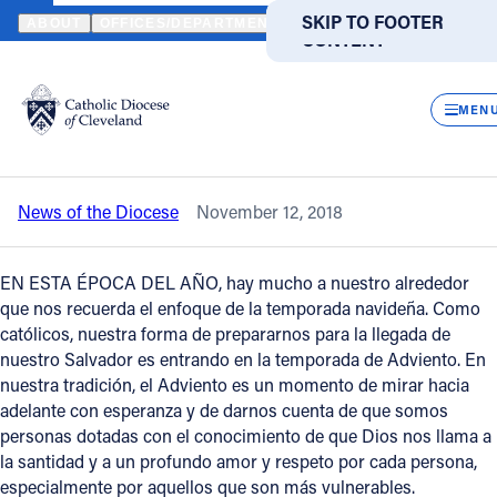
HOME
NEWS
NEWSROOM
CARTA DEL OBISPO PEREZ SOBRE L
SKIP TO MAIN
SKIP TO FOOTER
ABOUT
OFFICES/DEPARTMENTS
DIRECTORIES
RESOUR
CONTENT
Back to News
Powered
by
CLOS
Carta del Obispo Perez sobre la
Translate
MEN
protección de los niños
Catholic Life
News of the Diocese
November 12, 2018
Join the Faith
EN ESTA ÉPOCA DEL AÑO, hay mucho a nuestro alrededor
Events
que nos recuerda el enfoque de la temporada navideña. Como
católicos, nuestra forma de prepararnos para la llegada de
nuestro Salvador es entrando en la temporada de Adviento. En
News
nuestra tradición, el Adviento es un momento de mirar hacia
adelante con esperanza y de darnos cuenta de que somos
personas dotadas con el conocimiento de que Dios nos llama a
FIND A PARISH
FIND A SCHOOL
la santidad y a un profundo amor y respeto por cada persona,
About
especialmente por aquellos que son más vulnerables.