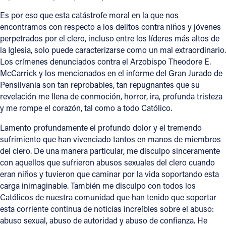
Es por eso que esta catástrofe moral en la que nos
Offices/Departments
encontramos con respecto a los delitos contra niños y jóvenes
Directories
perpetrados por el clero, incluso entre los líderes más altos de
la Iglesia, solo puede caracterizarse como un mal extraordinario.
Resources
Los crímenes denunciados contra el Arzobispo Theodore E.
McCarrick y los mencionados en el informe del Gran Jurado de
Jobs
Pensilvania son tan reprobables, tan repugnantes que su
Give
revelación me llena de conmoción, horror, ira, profunda tristeza
y me rompe el corazón, tal como a todo Católico.
Contact
Lamento profundamente el profundo dolor y el tremendo
sufrimiento que han vivenciado tantos en manos de miembros
del clero. De una manera particular, me disculpo sinceramente
con aquellos que sufrieron abusos sexuales del clero cuando
Contact Information
eran niños y tuvieron que caminar por la vida soportando esta
1404 East 9th Street
carga inimaginable. También me disculpo con todos los
Cleveland, OH 44114
Católicos de nuestra comunidad que han tenido que soportar
esta corriente continua de noticias increíbles sobre el abuso:
(216) 696-6525
abuso sexual, abuso de autoridad y abuso de confianza. He
(800) 869-6525