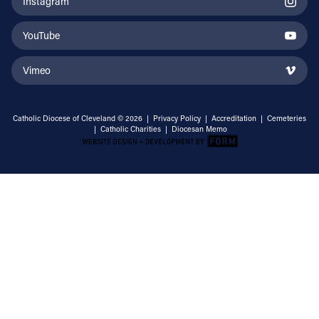
Instagram
YouTube
Vimeo
Catholic Diocese of Cleveland © 2026 |
Privacy Policy
|
Accreditation
|
Cemeteries
|
Catholic Charities
|
Diocesan Memo