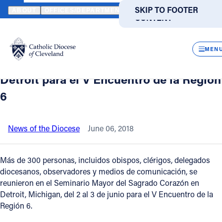
HOME
NEWS
NEWSROOM
LOS LÍDERES CATÓLICOS HISPANOS
SKIP TO MAIN
SKIP TO FOOTER
ABOUT
OFFICES/DEPARTMENTS
DIRECTORIES
RESOUR
CONTENT
Back to News
Powered
by
CLOS
Los líderes católicos hispanos y los
Translate
MEN
obispos diocesanos se reúnen en
Catholic Life
Detroit para el V Encuentro de la Región
6
Join the Faith
News of the Diocese
June 06, 2018
Events
Más de 300 personas, incluidos obispos, clérigos, delegados
News
diocesanos, observadores y medios de comunicación, se
reunieron en el Seminario Mayor del Sagrado Corazón en
Detroit, Michigan, del 2 al 3 de junio para el V Encuentro de la
FIND A PARISH
FIND A SCHOOL
Región 6.
About