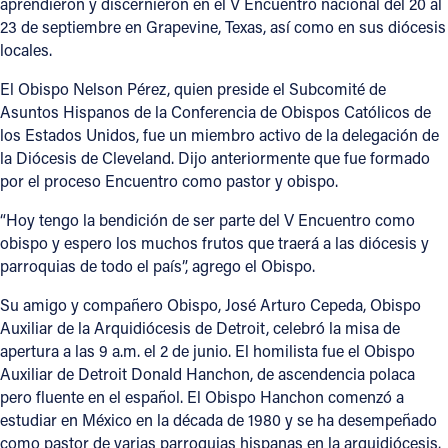
aprendieron y discernieron en el V Encuentro nacional del 20 al
23 de septiembre en Grapevine, Texas, así como en sus diócesis
Follow Us
locales.
El Obispo Nelson Pérez, quien preside el Subcomité de
FACEBOOK
Asuntos Hispanos de la Conferencia de Obispos Católicos de
los Estados Unidos, fue un miembro activo de la delegación de
INSTAGRAM
la Diócesis de Cleveland. Dijo anteriormente que fue formado
por el proceso Encuentro como pastor y obispo.
YOUTUBE
“Hoy tengo la bendición de ser parte del V Encuentro como
VIMEO
obispo y espero los muchos frutos que traerá a las diócesis y
parroquias de todo el país”, agrego el Obispo.
Su amigo y compañero Obispo, José Arturo Cepeda, Obispo
Auxiliar de la Arquidiócesis de Detroit, celebró la misa de
apertura a las 9 a.m. el 2 de junio. El homilista fue el Obispo
Auxiliar de Detroit Donald Hanchon, de ascendencia polaca
pero fluente en el español. El Obispo Hanchon comenzó a
estudiar en México en la década de 1980 y se ha desempeñado
como pastor de varias parroquias hispanas en la arquidiócesis.