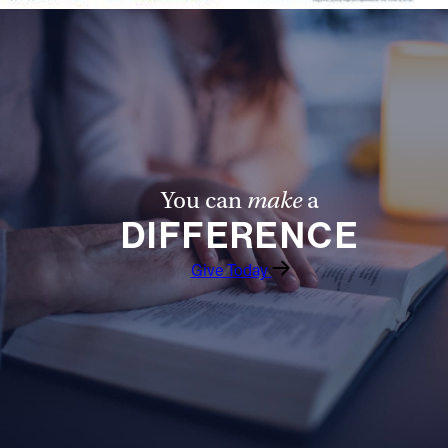
You can
make
a
DIFFERENCE
Give Today