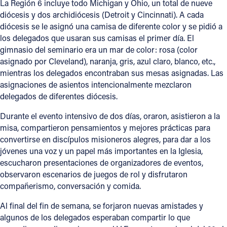
La Región 6 incluye todo Michigan y Ohio, un total de nueve
diócesis y dos archidiócesis (Detroit y Cincinnati). A cada
Offices/Departments
diócesis se le asignó una camisa de diferente color y se pidió a
Directories
los delegados que usaran sus camisas el primer día. El
gimnasio del seminario era un mar de color: rosa (color
Resources
asignado por Cleveland), naranja, gris, azul claro, blanco, etc.,
mientras los delegados encontraban sus mesas asignadas. Las
Jobs
asignaciones de asientos intencionalmente mezclaron
delegados de diferentes diócesis.
Give
Durante el evento intensivo de dos días, oraron, asistieron a la
Contact
misa, compartieron pensamientos y mejores prácticas para
convertirse en discípulos misioneros alegres, para dar a los
jóvenes una voz y un papel más importantes en la Iglesia,
escucharon presentaciones de organizadores de eventos,
Contact Information
observaron escenarios de juegos de rol y disfrutaron
1404 East 9th Street
compañerismo, conversación y comida.
Cleveland, OH 44114
Al final del fin de semana, se forjaron nuevas amistades y
(216) 696-6525
algunos de los delegados esperaban compartir lo que
(800) 869-6525